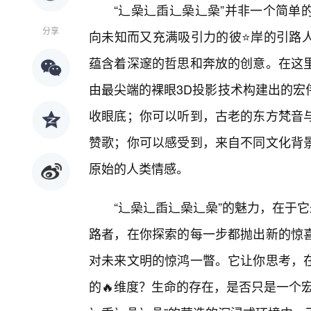
“辶喿辶臿辶喿辶喿”并非一个简单
分享
向未知而又充满吸引力的彼⭐岸的引路人
蕴含着深邃的哲思和奔放的创意。在这
由最尖端的裸眼3D投影技术构建出的宏
收眼底；你可以听到，古老的东方梵音与
赞歌；你可以感受到，来自不同文化背
原始的人类情感。
“辶喿辶臿辶喿辶喿”的魅力，在于
路者，在你探索的每一步都抛出新的惊喜
对未来文明的惊鸿一瞥。它让你思考，
的🔥维度？生命的存在，是否只是一个