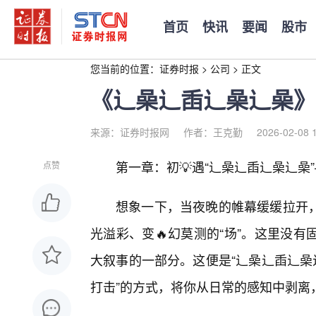
首页
快讯
要闻
股市
您当前的位置：
证券时报
>
公司
>
正文
《辶喿辶臿辶喿辶喿》
来源：证券时报网
作者：王克勤
2026-02-08 
第一章：初💡遇“辶喿辶臿辶喿辶喿
点赞
想象一下，当夜晚的帷幕缓缓拉开
光溢彩、变🔥幻莫测的“场”。这里没
大叙事的一部分。这便是“辶喿辶臿辶喿
打击”的方式，将你从日常的感知中剥离