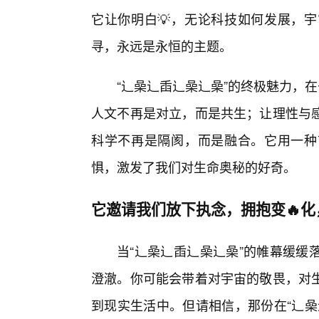
它让你明白💡，无论科技如何发展，
寻，永远是永恒的主题。
“辶喿辶臿辶喿辶喿”的终极魅力，在
人文不再是对立，而是共生；让理性与
科学不再是隔阂，而是融合。它用一种
惧，激发了我们对生命奥秘的好奇。
它邀请我们放下执念，拥抱变🔥
当“辶喿辶臿辶喿辶喿”的帷幕缓缓
澄澈。你可能会带着对宇宙的敬畏，对生
到现实生活中。但请相信，那份在“辶喿