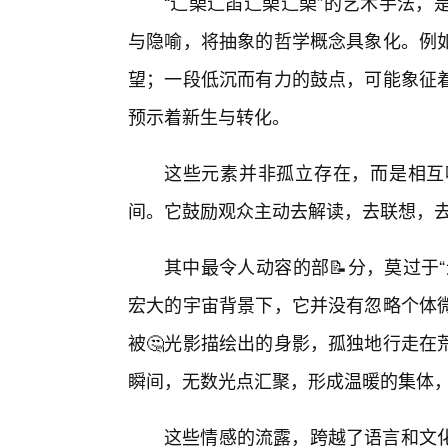
“辶喿辶臿辶喿辶喿”的艺术手法，
与隐喻，将抽象的哲学概念具象化。例
望；一段低沉而有力的鼓点，可能象征着
预示着新生与转化。
这些元素并非孤立存在，而是相互
间。它鼓励观众主动去解读，去联想，
其中最令人动容的部📝分，莫过于
宏大的宇宙背景下，它并没有忽略个体
被🤔光影描绘出的身影，孤独地行走在
瞬间，无数光点汇聚，形成温暖的集体
这些情感的流露，跨越了语言和文