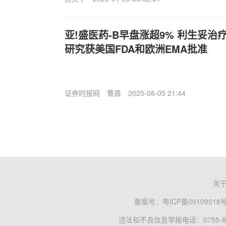
亚!盛医药-B早盘涨超9% 利生妥治疗中
研究获美国FDA和欧洲EMA批准
证券时报网
曹晨
2025-08-05 21:44
关
备案号：
粤ICP备09109218
违法和不良信息举报电话：0755-83