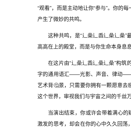
“观看”，而是主动地让你“参与”。你
产生了微妙的共鸣。
这种共鸣，是“辶喿辶臿辶喿辶喿”
高高在上的殿堂，而是与你生命本身息
在这片由“辶喿辶臿辶喿辶喿”构筑
字的通用语汇——光影、声音、律动—
艺术背🤔景，只需要你拥有一颗愿意去
这个世界，审视我们与宇宙之间的千丝
当演出结束，你或许会带着满心的疑
激发的思考，却会在你的心中久久回荡，