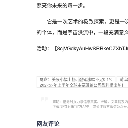
照亮你未来的每一步。
它是一次艺术的极致探索，更是一
的个体，而是宇宙洪流中，一段充满意
活动：【
8cjVGdkyAuHwSRRkeCZXbTJ
尾盘：美股小幅上扬. 道指;涨幅不足0.1%
菏.
202<5>年上半年全球主要班轮公司盈利榜出炉！
声明：证券时报力求信息真实、准确，文章提及内
下载“证券时报”官方APP，或关注官方微信公众
网友评论