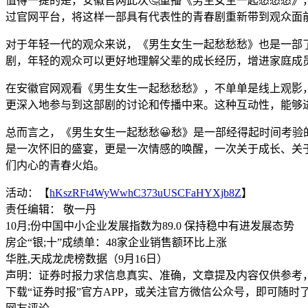
值得一提的是，安徽官网此次🤔重播《男生女生一起愁愁愁》
过官网平台，将这样一部具有代表性的青春剧重新带到观众面
对于年轻一代的观众来说，《男生女生一起愁愁愁》也是一部
剧，年轻的观众可以更好地理解父辈的成长经历，增进家庭成
在安徽官网观看《男生女生一起愁愁愁》，不单单是线上观影
更深入地参与到这部剧的讨论和传播中来。这种互动性，能够
总而言之，《男生女生一起愁愁😀愁》是一部经得起时间考验
是一次怀旧的盛宴，更是一次情感的唤醒，一次关于成长、关
们内心的青春火焰。
活动：【
hKszRFt4WyWwhC373uUSCFaHYXjb8Z
】
责任编辑： 敬一丹
10月;份中国中小企业发展指数为89.0 保持稳中有进发展态势
房企“银;十”成绩单：48家企业销售额环比上涨
华胜,天成龙虎榜数据（9月16日）
声明：证券时报力求信息真实、准确，文章提及内容仅供参考
下载“证券时报”官方APP，或关注官方微信公众号，即可随