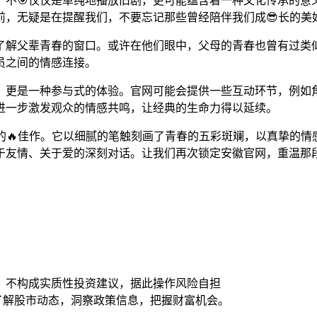
，不🎯仅仅是单纯地播放旧剧，更可能蕴含着一种文化传承的
前，无疑是在提醒我们，不要忘记那些曾经陪伴我们成😎长的美
了解父辈青春的窗口。或许在他们眼中，父母的青春也曾有过类
员之间的情感连接。
，更是一种参与式的体验。官网可能会提供一些互动环节，例如
进一步激发观众的情感共鸣，让经典的生命力得以延续。
的🔥佳作。它以细腻的笔触刻画了青春的五彩斑斓，以真挚的情
于友情、关于爱的深刻对话。让我们再次锁定安徽官网，重温那
，不构成实质性投资建议，据此操作风险自担
时了解股市动态，洞察政策信息，把握财富机会。