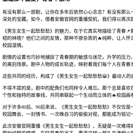
有没有那么一部剧，让你在多年后依然心心念念？有没有那么
深处的宝藏。如今，借着安徽官网的重播契机，我们得以再次
《男生女生一起愁愁愁》的魅力，在于它真实地描绘了青春📌
韧的林晓？他们之间的友情，那种不掺杂质的🔥纯粹，让人怀
校园温情。
剧情的设置也巧妙地捕捉了青春期的敏感与迷茫。升学的压力
的离别场景。剧中人物的成长轨迹，映射着我们每个人在青春
这些共同的经历，构成了《男生女生一起愁愁愁😀》最动人的
不得不提的是，剧中的配角们也同样令人难忘。那个总是喜欢在
个性和独特的故事线，共同串联起一个生动而立体的🔥校园
对于许多80后、90后来说，《男生女生一起愁愁愁》不仅仅
校园舞会、一封情书、一次晚自习的偷偷对视，都能成为铭记
此次安徽官网重播《男生女生一起愁愁愁》，无疑是一次难得的