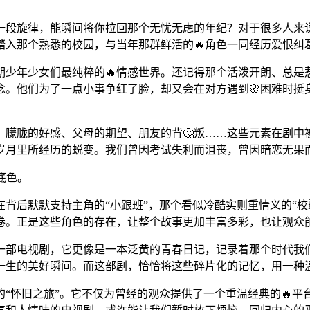
一段旋律，能瞬间将你拉回那个无忧无虑的年纪？对于很多人来
踏入那个熟悉的校园，与当年那群鲜活的🔥角色一同经历爱恨纠
期少年少女们最纯粹的🔥情感世界。还记得那个活泼开朗、总
念。他们为了一点小事争红了脸，却又会在对方遇到🌸困难时挺身
、朦胧的好感、父母的期望、朋友的背🤔叛……这些元素在剧中
岁月里所经历的蜕变。我们曾因考试失利而沮丧，曾因暗恋无果而
底色。
背后默默支持主角的“小跟班”，那个看似冷酷实则重情义的“校
画卷。正是这些角色的存在，让整个故事更加丰富多彩，也让观众
是一部电视剧，它更像是一本泛黄的青春日记，记录着那个时代
一生的美好瞬间。而这部剧，恰恰将这些碎片化的记忆，用一种
“怀旧之旅”。它不仅为曾经的观众提供了一个重温经典的🔥平