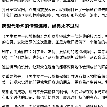
那份纯粹的情感。在快节奏的当下，重温这样一部📝充满烟
打开安徽官网，点击播放按🔥钮，就如同打开了一扇通往过去
让我们跟随李明和林晓的脚步，再次经历那些欢笑与泪水，再
跨越代🎯沟的情感连接，经典永不过时
《男生女生一起愁愁愁》之所以能够成为一部经典的校园剧，
的心灵。安徽官网的这次重播，正是为我们提供了一个绝佳的
剧中，主角们在面对学业、友情、爱情时的选择和挣扎，是青
则；而他们之间，也经历了从互相试探到坦诚相待，从误会重
这些情节的设计，让观众在观看的能够深刻地体会到成长的阵
更重要的是，《男生女生一起愁愁😀愁》并没有将人物塑造得
美，让观众觉得他们更像我们身边的朋友，更容易产生共鸣。
这部剧的成功，也离不开其精良的制作。即使以现在的眼光来
有那个时代的印记，却也恰恰成为了展现时代特色的亮点。那些