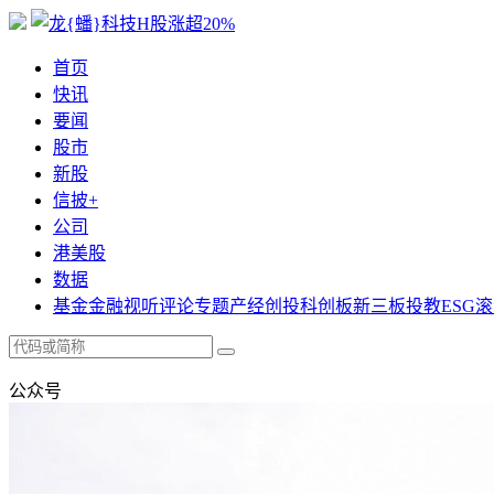
首页
快讯
要闻
股市
新股
信披+
公司
港美股
数据
基金
金融
视听
评论
专题
产经
创投
科创板
新三板
投教
ESG
滚
公众号