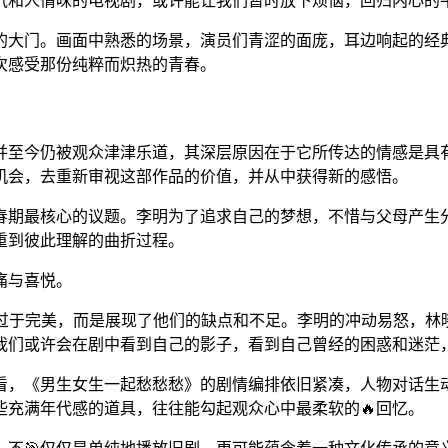
火气和人情味的电视剧，或许能让我们暂时放下烦恼，回归内心的
的大门。画面中熟悉的场景，演员们青涩的面庞，耳边响起的经
次感受那份纯粹而炽热的青春。
并至今仍被观众津津乐道，其深层原因在于它所传达的情感是具
机会，去重新审视这部作品的价值，并从中获得新的感悟。
春期最核心的议题。李明为了追求自己的梦想，不惜与父母产生
重到彼此理解的曲折过程。
痛与喜悦。
过于完美，而是展现了他们的缺点和不足。李明的冲动易怒，林
我们或许会在剧中看到自己的影子，看到自己曾经的困惑和迷茫
看，《男生女生一起愁愁愁》的剧情编排依旧紧凑，人物对话生
充满年代感的道具，往往能勾起观众心中最柔软的🔥回忆。