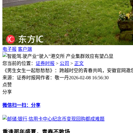
电子报
客户端
您当前的位置：
证券时报
>
公司
>
正文
《男生女生一起愁愁愁》：跨越时空的青春共鸣，安徽官网邀
来源：证券时报网
作者：敬一丹
2026-02-08 16:56:30
点赞
分享
微信扫一扫：分享
重逢那年盛夏，青春不散场