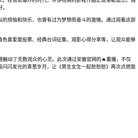
意义。在信息爆炸的时代，许多经典的影视作品正逐渐被遗忘。通
好。
似的烦恼和快乐，也曾有过为梦想而奋斗的激情。通过观看这部
角色喜爱度投票、经典台词征集、观影心得分享等，让观众能够
感触动了无数观众的心灵。此次通过安徽官网的🔥重播，不仅
段闪闪发光的青葱岁月，让《男生女生一起愁愁愁》再次点燃我