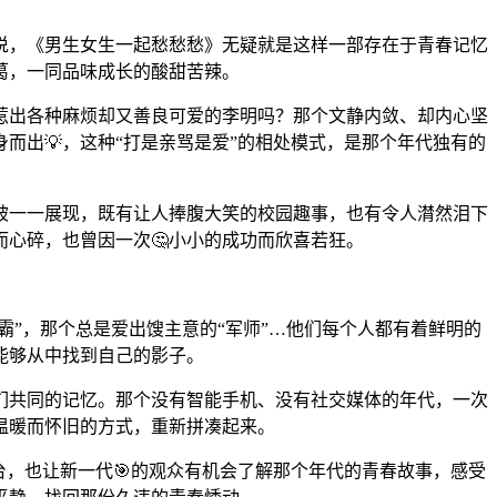
说，《男生女生一起愁愁愁》无疑就是这样一部存在于青春记忆
葛，一同品味成长的酸甜苦辣。
是惹出各种麻烦却又善良可爱的李明吗？那个文静内敛、却内心坚
而出💡，这种“打是亲骂是爱”的相处模式，是那个年代独有的
被一一展现，既有让人捧腹大笑的校园趣事，也有令人潸然泪下
心碎，也曾因一次🤔小小的成功而欣喜若狂。
霸”，那个总是爱出馊主意的“军师”…他们每个人都有着鲜明的
能够从中找到自己的影子。
我们共同的记忆。那个没有智能手机、没有社交媒体的年代，一次
温暖而怀旧的方式，重新拼凑起来。
台，也让新一代🎯的观众有机会了解那个年代的青春故事，感受